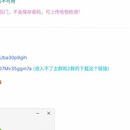
前不可用
无后门，不会保存密码，可上传哈勃检测！
ijUba30p9gih
/iG7Mv35ggm7a
(进入不了主群和2群的下载这个链接)
5