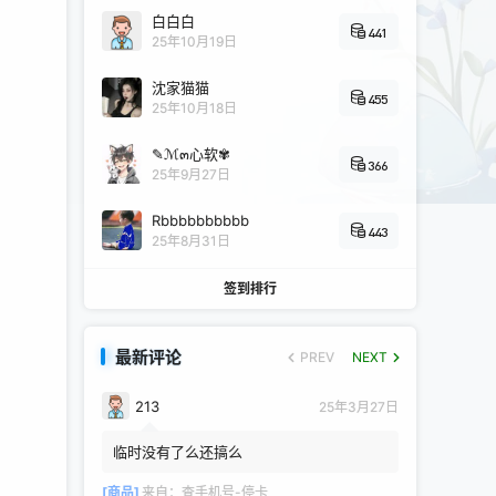
白白白
441
25年10月19日
沈家猫猫
455
25年10月18日
✎ℳ๓心软✾
366
25年9月27日
Rbbbbbbbbbb
443
25年8月31日
签到排行
最新评论
PREV
NEXT
213
25年3月27日
临时没有了么还搞么
[商品]
来自：
查手机号-停卡