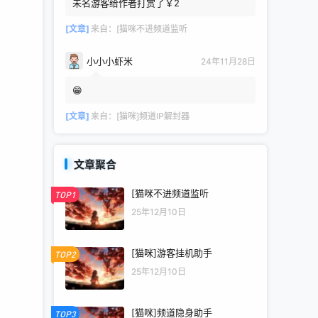
未名游客给作者打赏了￥2
[文章]
来自：
[猫咪不进频道监听
小小小虾米
24年11月28日
😁
[文章]
来自：
[猫咪]频道IP解封器
文章聚合
[猫咪不进频道监听
TOP1
25年12月10日
[猫咪]游客挂机助手
TOP2
25年12月10日
[猫咪]频道隐身助手
TOP3