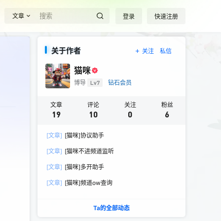
文章
登录
快速注册
关于作者
关注
私信
猫咪
博导
Lv7
钻石会员
文章
评论
关注
粉丝
19
10
0
6
[文章]
[猫咪]协议助手
[文章]
[猫咪不进频道监听
[文章]
[猫咪]多开助手
[文章]
[猫咪]频道ow查询
Ta的全部动态