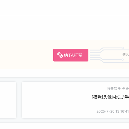
给TA打赏
共0
收费软件
歪歪
[猫咪]头像闪动助手
2025-7-20 13:16:41